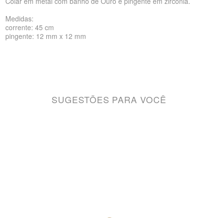
Colar em metal com banho de Ouro e pingente em zircõnia.
Medidas:
corrente: 45 cm
pingente: 12 mm x 12 mm
SUGESTÕES PARA VOCÊ