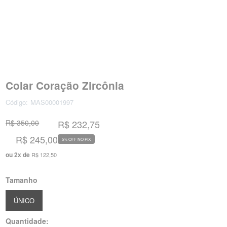
Colar Coração Zircônia
Código:
MAS00001997
R$ 350,00
R$ 232,75
R$ 245,00
5% OFF NO PIX
ou
2
x
de
R$ 122,50
Tamanho
ÚNICO
Quantidade: