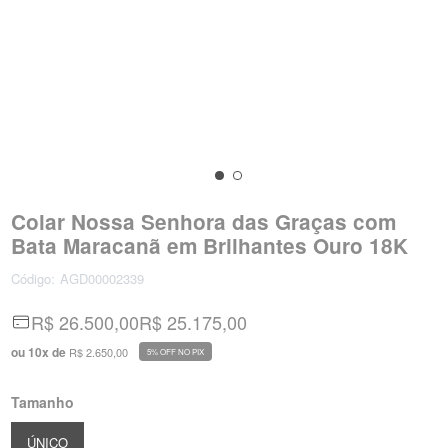
Colar Nossa Senhora das Graças com
Bata Maracanã em Brilhantes Ouro 18K
Código:
AGD00002339
R$ 26.500,00
R$ 25.175,00
ou
10
x
de
R$ 2.650,00
5% OFF NO PIX
Tamanho
ÚNICO