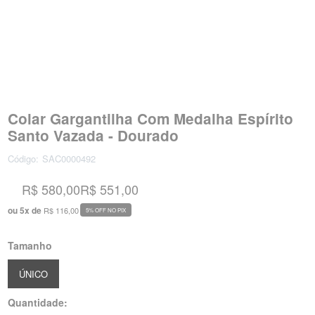
Colar Gargantilha Com Medalha Espírito
Santo Vazada - Dourado
Código:
SAC0000492
R$ 580,00
R$ 551,00
ou
5
x
de
R$ 116,00
5% OFF NO PIX
Tamanho
ÚNICO
Quantidade: