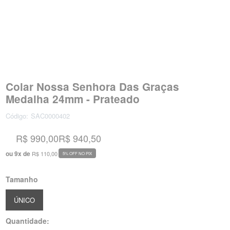
Colar Nossa Senhora Das Graças
Medalha 24mm - Prateado
Código:
SAC0000402
R$ 990,00
R$ 940,50
ou
9
x
de
R$ 110,00
5% OFF NO PIX
Tamanho
ÚNICO
Quantidade: