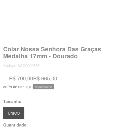
Colar Nossa Senhora Das Graças
Medalha 17mm - Dourado
Código:
SAC0000655
R$ 700,00
R$ 665,00
ou
7
x
de
R$ 100,00
5% OFF NO PIX
Tamanho
ÚNICO
Quantidade: