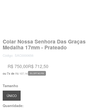
Colar Nossa Senhora Das Graças
Medalha 17mm - Prateado
Código:
SAC0000656
R$ 750,00
R$ 712,50
ou
7
x
de
R$ 107,14
5% OFF NO PIX
Tamanho
ÚNICO
Quantidade: