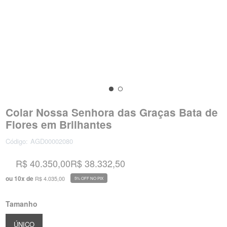
Colar Nossa Senhora das Graças Bata de
Flores em Brilhantes
Código:
AGD00002080
R$ 40.350,00
R$ 38.332,50
ou
10
x
de
R$ 4.035,00
5% OFF NO PIX
Tamanho
ÚNICO