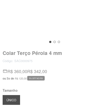
Colar Terço Pérola 4 mm
Código:
SAC0000975
R$ 360,00
R$ 342,00
ou
3
x
de
R$ 120,00
5% OFF NO PIX
Tamanho
ÚNICO