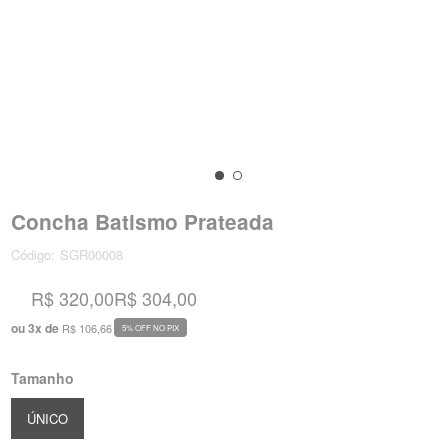
Concha Batismo Prateada
Código:
SGR00008
R$ 320,00
R$ 304,00
ou
3
x
de
R$ 106,66
5% OFF NO PIX
Tamanho
ÚNICO