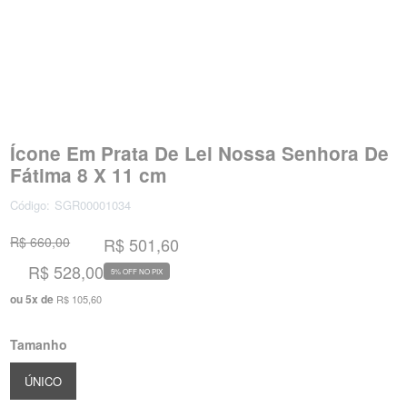
Ícone Em Prata De Lei Nossa Senhora De
Fátima 8 X 11 cm
Código:
SGR00001034
R$ 660,00
R$ 501,60
R$ 528,00
5% OFF NO PIX
ou
5
x
de
R$ 105,60
Tamanho
ÚNICO