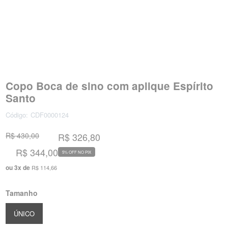
Copo Boca de sino com aplique Espírito
Santo
Código:
CDF0000124
R$ 430,00
R$ 326,80
R$ 344,00
5% OFF NO PIX
ou
3
x
de
R$ 114,66
Tamanho
ÚNICO