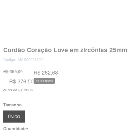
Cordão Coração Love em zircônias 25mm
Código:
MAS00001802
R$ 395,00
R$ 262,68
R$ 276,50
5% OFF NO PIX
ou
2
x
de
R$ 138,25
Tamanho
ÚNICO
Quantidade: