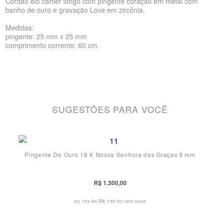
Cordão elo cartier longo com pingente coração em metal com
banho de ouro e gravação Love em zircônia.
Medidas:
pingente: 25 mm x 25 mm
comprimento corrente: 60 cm.
SUGESTÕES PARA VOCÊ
Pingente De Ouro 18 K Nossa Senhora das Graças 8 mm
R$ 1.300,00
ou 10x de
R$ 130,00 sem juros