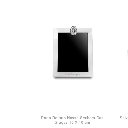
Porta Retrato Nossa Senhora Das
Sal
Graças 15 X 10 cm