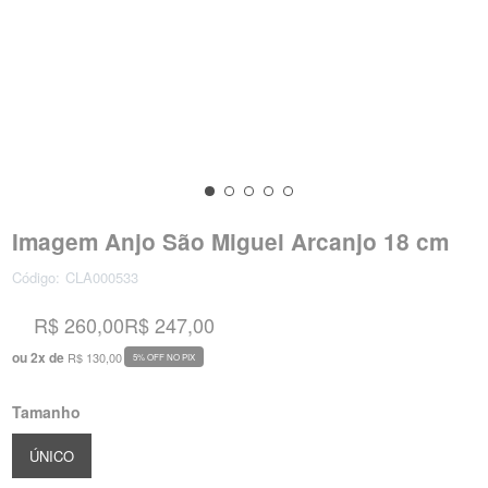
Imagem Anjo São Miguel Arcanjo 18 cm
Código:
CLA000533
R$ 260,00
R$ 247,00
ou
2
x
de
R$ 130,00
5% OFF NO PIX
Tamanho
ÚNICO