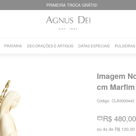
PRIMEIRA TROCA GRÁTIS!
PRATARIA
DECORAÇÕES E ARTIGOS
DATAS ESPECIAIS
PULSEIRAS
Imagem No
cm Marfim
Código:
CLA0000443
R$ 480,00
ou
4
x
de
R$ 120,00