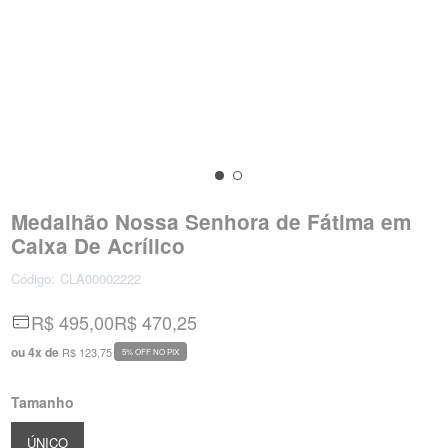
Medalhão Nossa Senhora de Fátima em
Caixa De Acrílico
Código:
CLA00002222
R$ 495,00
R$ 470,25
ou
4
x
de
R$ 123,75
5% OFF NO PIX
Tamanho
ÚNICO