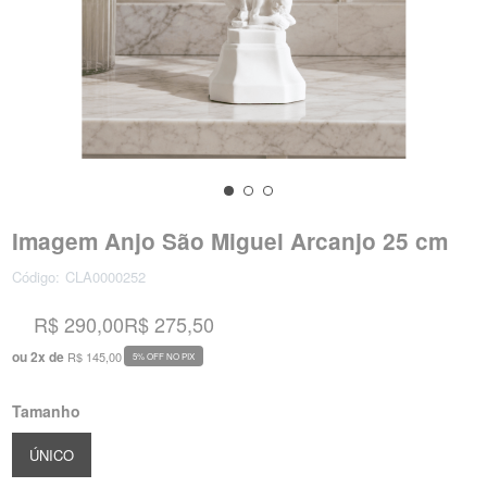
Imagem Anjo São Miguel Arcanjo 25 cm
Código:
CLA0000252
R$ 290,00
R$ 275,50
ou
2
x
de
R$ 145,00
5% OFF NO PIX
Tamanho
ÚNICO