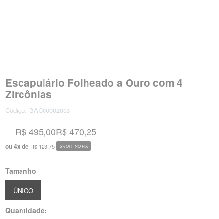
Escapulário Folheado a Ouro com 4
Zircônias
Código:
SAC00002003
R$ 495,00
R$ 470,25
ou
4
x
de
R$ 123,75
5% OFF NO PIX
Tamanho
ÚNICO
Quantidade: