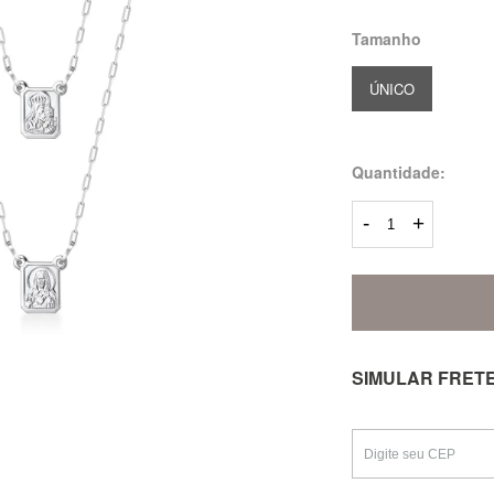
Tamanho
ÚNICO
Quantidade:
-
+
SIMULAR FRET