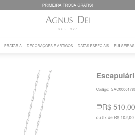
PRIMEIRA TROCA GRÁTIS!
PRATARIA
DECORAÇÕES E ARTIGOS
DATAS ESPECIAIS
PULSEIRAS
Escapulári
Código:
SAC0000178
R$ 510,00
ou
5
x
de
R$ 102,00