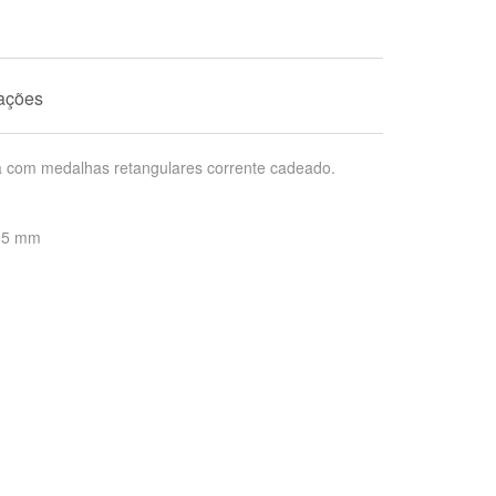
mações
a com medalhas retangulares corrente cadeado.
x 5 mm