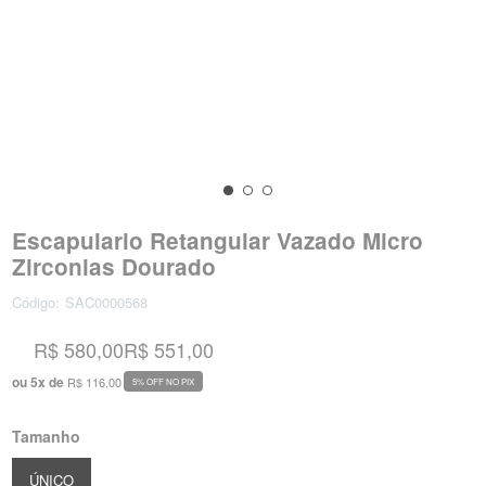
Escapulario Retangular Vazado Micro
Zirconias Dourado
Código:
SAC0000568
R$ 580,00
R$ 551,00
ou
5
x
de
R$ 116,00
5% OFF NO PIX
Tamanho
ÚNICO