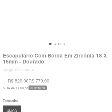
Escapulário Com Borda Em Zircônia 18 X
15mm - Dourado
Código:
SAC0000383
R$ 820,00
R$ 779,00
ou
8
x
de
R$ 102,50
5% OFF NO PIX
Tamanho
ÚNICO