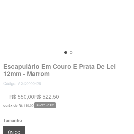
Escapulário Em Couro E Prata De Lei
12mm - Marrom
Código:
AGD0000428
R$ 550,00
R$ 522,50
ou
5
x
de
R$ 110,00
5% OFF NO PIX
Tamanho
ÚNICO