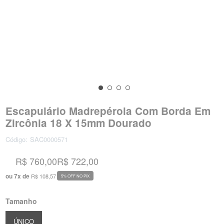
Escapulário Madrepérola Com Borda Em
Zircônia 18 X 15mm Dourado
Código:
SAC0000571
R$ 760,00
R$ 722,00
ou
7
x
de
R$ 108,57
5% OFF NO PIX
Tamanho
ÚNICO