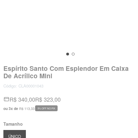
Espírito Santo Com Esplendor Em Caixa
De Acrílico Mini
Código:
CLA00001043
R$ 340,00
R$ 323,00
ou
3
x
de
R$ 113,33
5% OFF NO PIX
Tamanho
ÚNICO