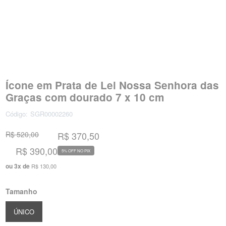
Ícone em Prata de Lei Nossa Senhora das
Graças com dourado 7 x 10 cm
Código:
SGR00002260
R$ 520,00
R$ 370,50
R$ 390,00
5% OFF NO PIX
ou
3
x
de
R$ 130,00
Tamanho
ÚNICO