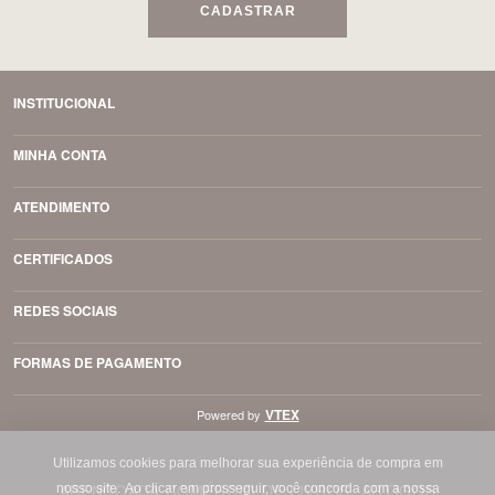
CADASTRAR
INSTITUCIONAL
MINHA CONTA
ATENDIMENTO
CERTIFICADOS
REDES SOCIAIS
FORMAS DE PAGAMENTO
VTEX
Powered by
Utilizamos cookies para melhorar sua experiência de compra em
ABENÇOADA COMÉRCIO DE LIVROS, ARTIGOS
nosso site.
Ao clicar em prosseguir, você concorda com a nossa