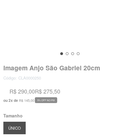
Imagem Anjo São Gabriel 20cm
Código:
CLA0000250
R$ 290,00
R$ 275,50
ou
2
x
de
R$ 145,00
5% OFF NO PIX
Tamanho
ÚNICO