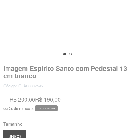
Imagem Espírito Santo com Pedestal 13
cm branco
Código:
CLA00002242
R$ 200,00
R$ 190,00
ou
2
x
de
R$ 100,00
5% OFF NO PIX
Tamanho
ÚNICO