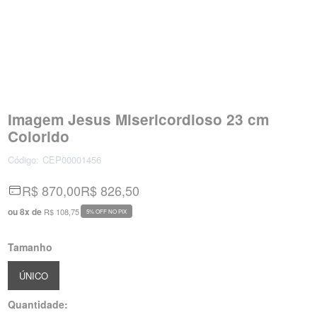
Imagem Jesus Misericordioso 23 cm
Colorido
Código:
CEP00001456
R$ 870,00
R$ 826,50
ou
8
x
de
R$ 108,75
5% OFF NO PIX
Tamanho
ÚNICO
Quantidade: