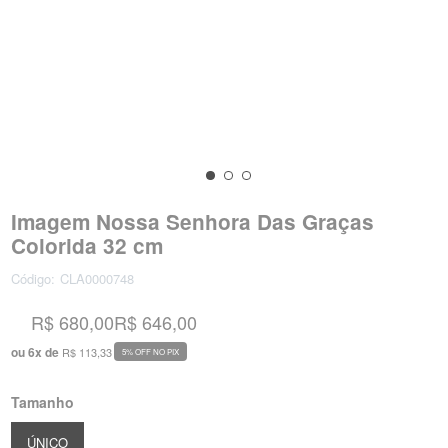
Imagem Nossa Senhora Das Graças
Colorida 32 cm
Código:
CLA0000748
R$ 680,00
R$ 646,00
ou
6
x
de
R$ 113,33
5% OFF NO PIX
Tamanho
ÚNICO