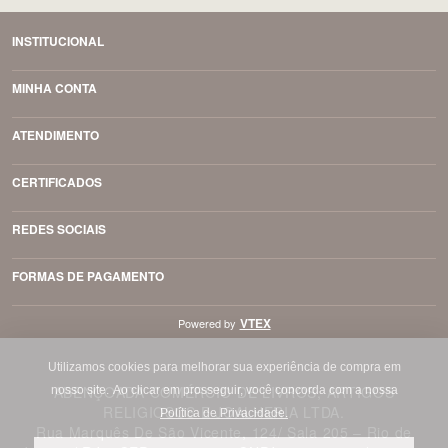
INSTITUCIONAL
MINHA CONTA
ATENDIMENTO
CERTIFICADOS
REDES SOCIAIS
FORMAS DE PAGAMENTO
VTEX
Powered by
Utilizamos cookies para melhorar sua experiência de compra em
ABENÇOADA COMÉRCIO DE LIVROS, ARTIGOS
nosso site.
Ao clicar em prosseguir, você concorda com a nossa
RELIGIOSOS E JOALHERIA LTDA.
Política de Privacidade.
Rua Marquês De São Vicente, 124/ Sala 205 – Rio de