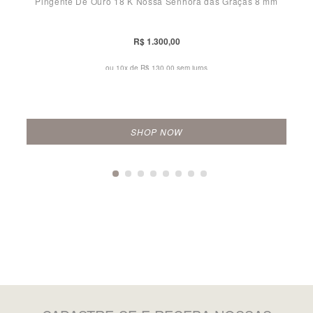
Pingente De Ouro 18 K Nossa Senhora das Graças 8 mm
R$ 1.300,00
ou 10x de
R$ 130,00 sem juros
SHOP NOW