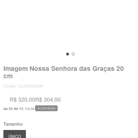
Imagem Nossa Senhora das Graças 20
cm
Código:
CLA00002240
R$ 320,00
R$ 304,00
ou
3
x
de
R$ 106,66
5% OFF NO PIX
Tamanho
ÚNICO