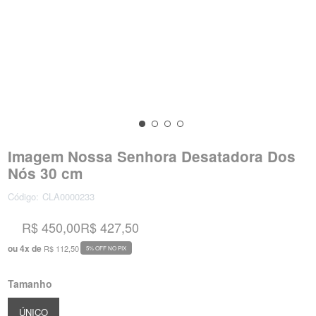
Imagem Nossa Senhora Desatadora Dos
Nós 30 cm
Código:
CLA0000233
R$ 450,00
R$ 427,50
ou
4
x
de
R$ 112,50
5% OFF NO PIX
Tamanho
ÚNICO