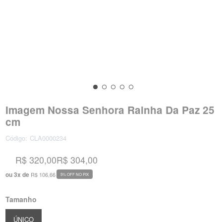
Imagem Nossa Senhora Rainha Da Paz 25
cm
Código:
CLA0000234
R$ 320,00
R$ 304,00
ou
3
x
de
R$ 106,66
5% OFF NO PIX
Tamanho
ÚNICO