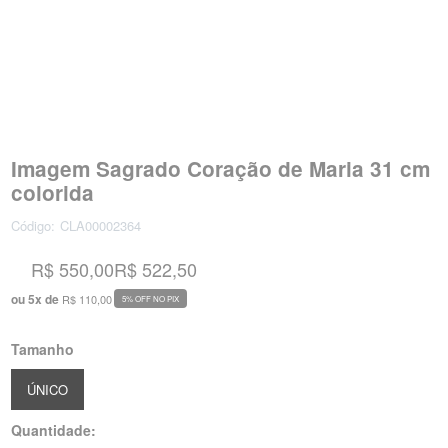
Imagem Sagrado Coração de Maria 31 cm
colorida
Código:
CLA00002364
R$ 550,00
R$ 522,50
ou
5
x
de
R$ 110,00
5% OFF NO PIX
Tamanho
ÚNICO
Quantidade: