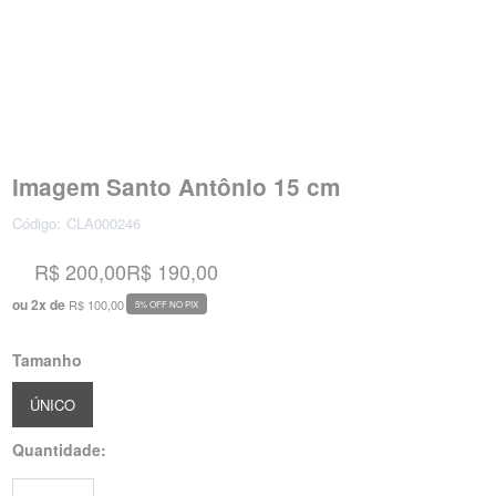
Imagem Santo Antônio 15 cm
Código:
CLA000246
R$ 200,00
R$ 190,00
ou
2
x
de
R$ 100,00
5% OFF NO PIX
Tamanho
ÚNICO
Quantidade: