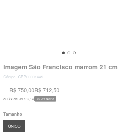
Imagem São Francisco marrom 21 cm
Código:
CEP00001445
R$ 750,00
R$ 712,50
ou
7
x
de
R$ 107,14
5% OFF NO PIX
Tamanho
ÚNICO