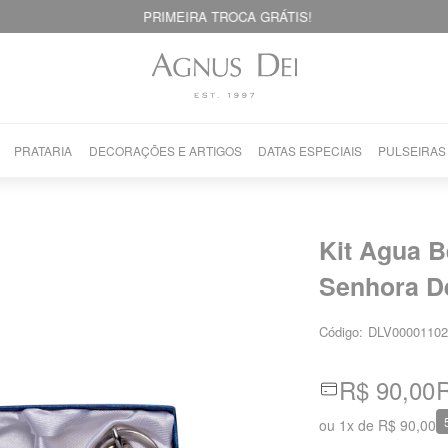
PRIMEIRA TROCA GRÁTIS!
PRATARIA
DECORAÇÕES E ARTIGOS
DATAS ESPECIAIS
PULSEIRAS
Kit Agua B
Senhora D
Código:
DLV00001102
R$ 90,00
R
ou
1
x
de
R$ 90,00