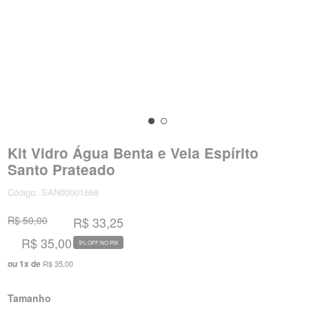
Kit Vidro Água Benta e Vela Espírito
Santo Prateado
Código:
SAN00001668
R$ 50,00
R$ 33,25
R$ 35,00
5% OFF NO PIX
ou
1
x
de
R$ 35,00
Tamanho