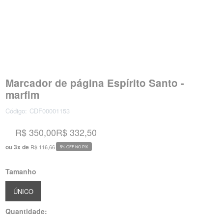
Marcador de página Espírito Santo -
marfim
Código:
CDF00001153
R$ 350,00
R$ 332,50
ou
3
x
de
R$ 116,66
5% OFF NO PIX
Tamanho
ÚNICO
Quantidade: