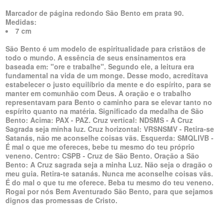
Marcador de página redondo São Bento em prata 90.
Medidas:
7 cm
São Bento é um modelo de espiritualidade para cristãos de
todo o mundo. A essência de seus ensinamentos era
baseada em: "ore e trabalhe". Segundo ele, a leitura era
fundamental na vida de um monge. Desse modo, acreditava
estabelecer o justo equilíbrio da mente e do espírito, para se
manter em comunhão com Deus. A oração e o trabalho
representavam para Bento o caminho para se elevar tanto no
espírito quanto na matéria. Significado da medalha de São
Bento: Acima: PAX - PAZ. Cruz vertical: NDSMS - A Cruz
Sagrada seja minha luz. Cruz horizontal: VRSNSMV - Retira-se
Satanás, não me aconselhe coisas vãs. Esquerda: SMQLIVB -
É mal o que me ofereces, bebe tu mesmo do teu próprio
veneno. Centro: CSPB - Cruz de São Bento. Oração a São
Bento: A Cruz sagrada seja a minha Luz. Não seja o dragão o
meu guia. Retira-te satanás. Nunca me aconselhe coisas vãs.
É do mal o que tu me oferece. Beba tu mesmo do teu veneno.
Rogai por nós Bem Aventurado São Bento, para que sejamos
dignos das promessas de Cristo.