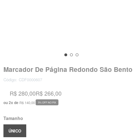
Marcador De Página Redondo São Bento
Código:
CDF0000607
R$ 280,00
R$ 266,00
ou
2
x
de
R$ 140,00
5% OFF NO PIX
Tamanho
ÚNICO