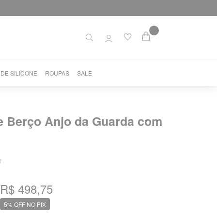
 DE SILICONE
ROUPAS
SALE
e Berço Anjo da Guarda com
s
4
R$ 498,75
5% OFF NO PIX