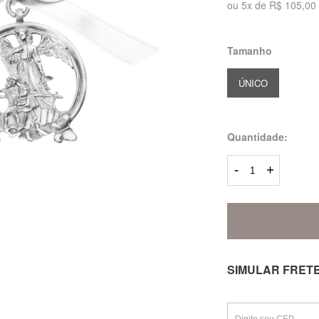
ou
5
x
de
R$ 105,00
Tamanho
ÚNICO
Quantidade:
-
+
SIMULAR FRET