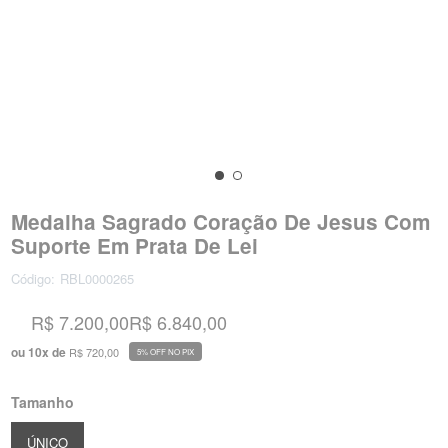
Medalha Sagrado Coração De Jesus Com
Suporte Em Prata De Lei
Código:
RBL0000265
R$ 7.200,00
R$ 6.840,00
ou
10
x
de
R$ 720,00
5% OFF NO PIX
Tamanho
ÚNICO