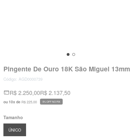
Pingente De Ouro 18K São Miguel 13mm
Código:
AGD0000739
R$ 2.250,00
R$ 2.137,50
ou
10
x
de
R$ 225,00
5% OFF NO PIX
Tamanho
ÚNICO