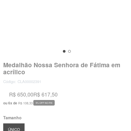
Medalhão Nossa Senhora de Fátima em
acrílico
Código:
CLA00002391
R$ 650,00
R$ 617,50
ou
6
x
de
R$ 108,33
5% OFF NO PIX
Tamanho
ÚNICO