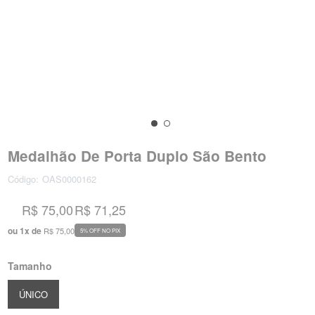
Medalhão De Porta Duplo São Bento
Código:
OAS0000162
R$ 75,00
R$ 71,25
ou
1
x
de
R$ 75,00
5% OFF NO PIX
Tamanho
ÚNICO