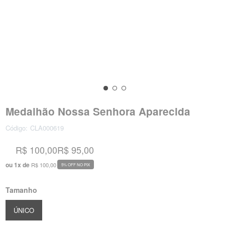
Medalhão Nossa Senhora Aparecida
Código:
CLA000619
R$ 100,00
R$ 95,00
ou
1
x
de
R$ 100,00
5% OFF NO PIX
Tamanho
ÚNICO