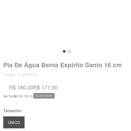
Pia De Água Benta Espírito Santo 16 cm
Código:
CLA000248
R$ 180,00
R$ 171,00
ou
1
x
de
R$ 180,00
5% OFF NO PIX
Tamanho
ÚNICO