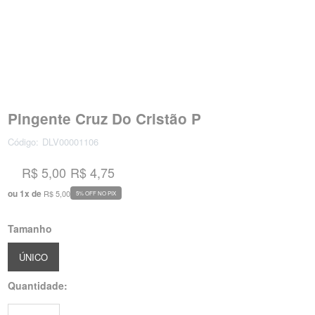
Pingente Cruz Do Cristão P
Código:
DLV00001106
R$ 5,00
R$ 4,75
ou
1
x
de
R$ 5,00
5% OFF NO PIX
Tamanho
ÚNICO
Quantidade: