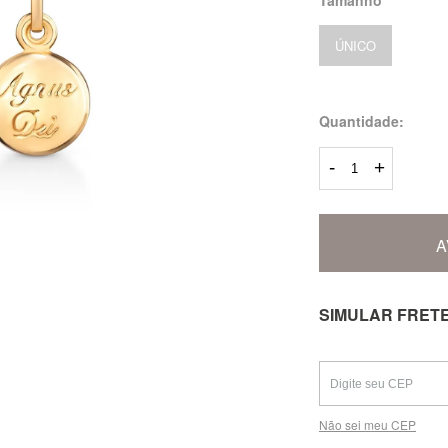
ÚNICO
Quantidade:
-
+
A
SIMULAR FRET
Não sei meu CEP