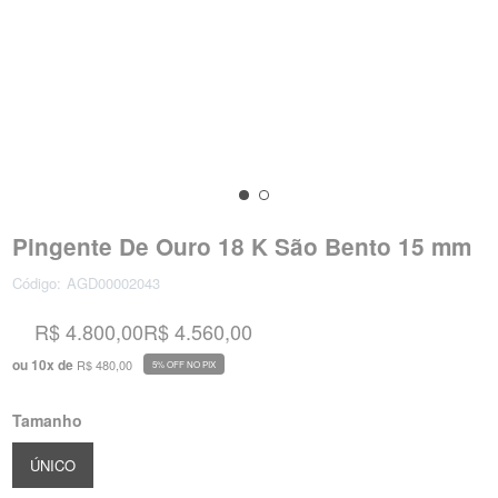
Pingente De Ouro 18 K São Bento 15 mm
Código:
AGD00002043
R$ 4.800,00
R$ 4.560,00
ou
10
x
de
R$ 480,00
5% OFF NO PIX
Tamanho
ÚNICO